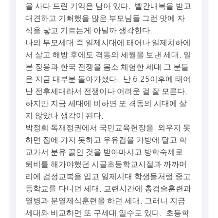
을 사다 드린 기억은 남아 있다. 빨간내복을 받고
대견하고 기뻐했을 많은 부모님들 그런 맛에 자
식을 낳고 기르는게 아닐까 생각한다.
나의 부모세대 즉 일제시대에 태어나 일제치하에
서 살고 해방 후에도 격동의 세월을 보낸 세대. 일
본 징용과 한국 전쟁을 몸소 체험한 세대 그 분들
은 지금 대부분 돌아가셨다. 난 6.25이후에 태어
난 전후세대라서 전쟁이나 어려운 걸 잘 모른다.
하지만 지금 세대에 비하면 또 격동의 시대에 살
지 않았나 생각이 된다.
박정희 독재정권에서 국민교육헌장을 외우지 못
하면 집에 가지 못하고 우유컵을 가방에 달고 학
교가서 분유 끓인 것을 받아마시고 방학숙제로
퇴비를 해가야했던 시골초등학교시절과 까까머
리에 검정교복을 입고 일제시대 학생들처럼 중고
등학교를 다니던 세대, 교련시간에 총검술훈련과
열병과 분열제식훈련을 하던 세대, 그러니 지금
세대와 비교하면 또 구세대 일수도 있다. 초등학