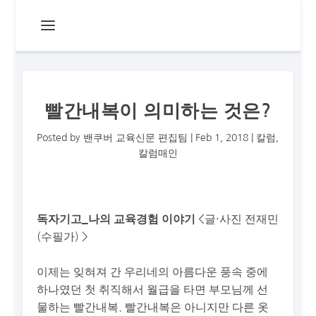
빨간내복이 의미하는 것은?
Posted by
밴쿠버 교육신문 편집팀
|
Feb 1, 2018
|
칼럼
,
칼럼매인
<글·사진 전재민
독자기고_나의 교육경험 이야기
(수필가) >
이제는 잊혀져 간 우리네의 아름다운 풍속 중에
하나였던 첫 취직해서 월급을 타면 부모님께 선
물하는 빨간내복. 빨간내복은 아니지만 다른 옷