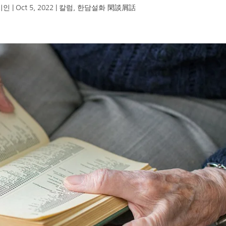
시인
|
Oct 5, 2022
|
칼럼
,
한담설화 閑談屑話