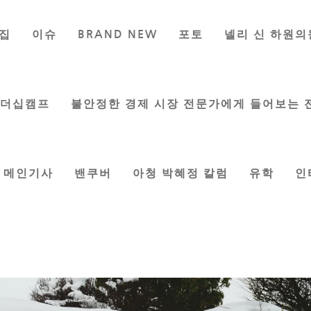
집
이슈
BRAND NEW
포토
넬리 신 하원의
보내고 새해를 시작하며
시인
|
Jan 6, 2022
|
칼럼
,
한담설화 閑談屑話
리더십캠프
불안정한 경제 시장 전문가에게 들어보는 
메인기사
밴쿠버
아청 박혜정 칼럼
유학
인