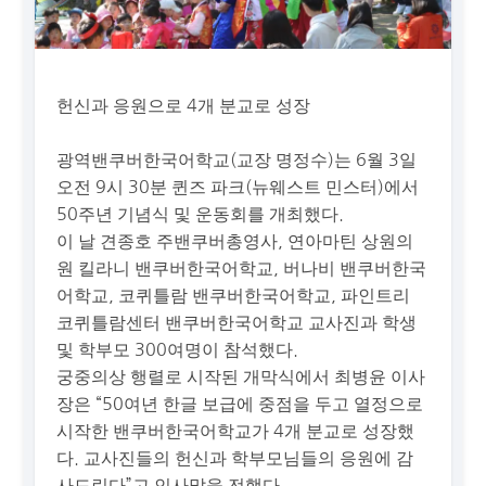
헌신과 응원으로 4개 분교로 성장
광역밴쿠버한국어학교(교장 명정수)는 6월 3일
오전 9시 30분 퀸즈 파크(뉴웨스트 민스터)에서
50주년 기념식 및 운동회를 개최했다.
이 날 견종호 주밴쿠버총영사, 연아마틴 상원의
원 킬라니 밴쿠버한국어학교, 버나비 밴쿠버한국
어학교, 코퀴틀람 밴쿠버한국어학교, 파인트리
코퀴틀람센터 밴쿠버한국어학교 교사진과 학생
및 학부모 300여명이 참석했다.
궁중의상 행렬로 시작된 개막식에서 최병윤 이사
장은 “50여년 한글 보급에 중점을 두고 열정으로
시작한 밴쿠버한국어학교가 4개 분교로 성장했
다. 교사진들의 헌신과 학부모님들의 응원에 감
사드린다”고 인사말을 전했다.