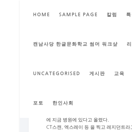
HOME
SAMPLE PAGE
칼럼
특
경
Posted by
전재
캔남사당 한글문화학교 썸머 워크샾
UNCATEGORISED
게시판
교육
7월5일4시30분 일어나 속이 매스껍고 
대에 누우니 더 어지럽고 빙빙 돈다.
큰길만 건너면 병원이라 리치몬드 병원 응
었다. 내가 걸어왔다니 다들 토끼눈처럼 
포토
한인사회
피검사하고 각종 검사를 했다. 심전도, 
다 전화해도 아무도 전화를 받지 않았다.
에 지금 병원에 있다고 올렸다.
CT스캔, 엑스레이 등 을 찍고 레지던트