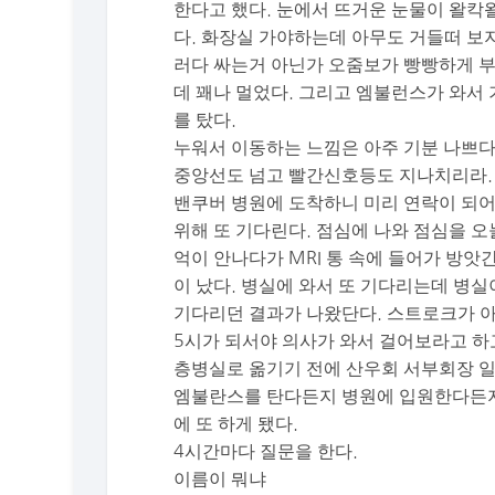
한다고 했다. 눈에서 뜨거운 눈물이 왈칵
다. 화장실 가야하는데 아무도 거들떠 보
러다 싸는거 아닌가 오줌보가 빵빵하게 부
데 꽤나 멀었다. 그리고 엠불런스가 와서
를 탔다.
누워서 이동하는 느낌은 아주 기분 나쁘다
중앙선도 넘고 빨간신호등도 지나치리라.
밴쿠버 병원에 도착하니 미리 연락이 되어
위해 또 기다린다. 점심에 나와 점심을 오
억이 안나다가 MRI 통 속에 들어가 방앗
이 났다. 병실에 와서 또 기다리는데 병실
기다리던 결과가 나왔단다. 스트로크가 아
5시가 되서야 의사가 와서 걸어보라고 하
층병실로 옮기기 전에 산우회 서부회장 일
엠불란스를 탄다든지 병원에 입원한다든지 
에 또 하게 됐다.
4시간마다 질문을 한다.
이름이 뭐냐