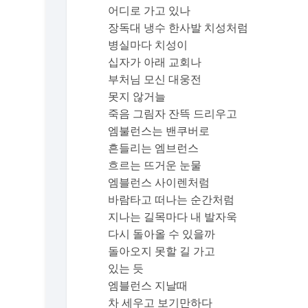
어디로 가고 있나
장독대 냉수 한사발 치성처럼
병실마다 치성이
십자가 아래 교회나
부처님 모신 대웅전
못지 않거늘
죽음 그림자 잔뜩 드리우고
엠불런스는 밴쿠버로
흔들리는 엠브런스
흐르는 뜨거운 눈물
엠블런스 사이렌처럼
바람타고 떠나는 순간처럼
지나는 길목마다 내 발자욱
다시 돌아올 수 있을까
돌아오지 못할 길 가고
있는 듯
엠블런스 지날때
차 세우고 보기만하다