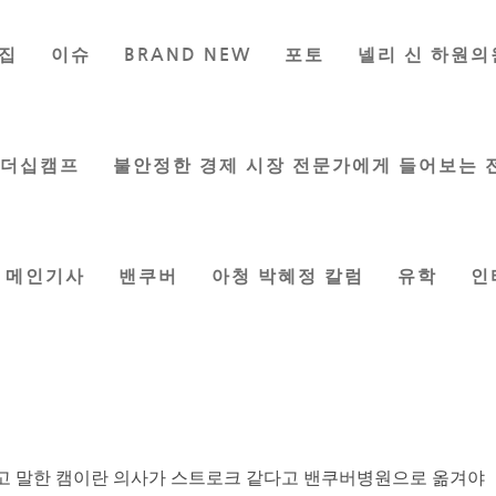
집
이슈
BRAND NEW
포토
넬리 신 하원의
계선에 선 사람들
민
|
Nov 8, 2019
|
시인이 보는 세상
,
칼럼
리더십캠프
불안정한 경제 시장 전문가에게 들어보는 
메인기사
밴쿠버
아청 박혜정 칼럼
유학
인
어지러웠다. 화장실가서 토하려 했지만 헛구역질만 나서 다시 침
급실에 길건너 집에서 혼자 걸어갔다. 접수대에서 있기도 힘들
놀랐다.
혈압측정 등 온 몸에 줄줄이 달아놓았다. 집에 연락하려고 식구마
 아내에게 7번 했는데도 받지 않았다. 데이타 켜고 산우회임원방
라고 말한 캠이란 의사가 스트로크 같다고 밴쿠버병원으로 옮겨야