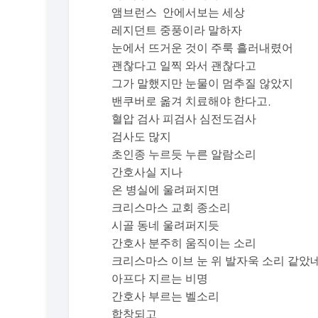
앰브런스 안에서보는 세상
레지던트 중풍이라 말하자
눈에서 뜨거운 것이 주룩 흘러내렸어
괜찮다고 일찍 와서 괜찮다고
그가 말했지만 눈물이 멈추질 않았지
밴쿠버로 옮겨 치료해야 한다고.
혈압 검사 피검사 심전도검사
검사도 많지
초인종 누르듯 누른 알람소리
간호사실 지나
온 병실에 울려퍼지면
크리스마스 교회 종소리
시골 동네 울려퍼지듯
간호사 분주히 움직이는 소리
크리스마스 이브 눈 위 발자욱 소리 같았
아프다 지르는 비명
간호사 부르는 벨소리
합창되고