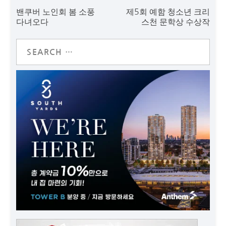
밴쿠버 노인회 봄 소풍
제5회 예함 청소년 크리
다녀오다
스천 문학상 수상작