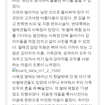
라면, 햇반도 챙겨와서 출출한 허기를 달랠 수 있
었다.
오로라 빌리지는 낮은 산으로 둘러싸여 있어 이
곳만의 고즈넉한 아름다움이 있었다. 큰 강을 끼
고 한쪽엔 티피 및 각종 편의시설이, 반대쪽에는
썰매견들의 사육장이 있었다. 개 썰매 체험 순서
를 기다리는 동안에는 사육장 안에 들어가서 강
아지들을 직접 만지고 같이 사진을 찍을 수 있었
다. 썰매견 담당 직원은 백여 마리 가까이 되는 그
많은 강아지의 이름, 가족관계, 성격까지 모두 다
외우고 있어서 자기 일과 강아지들 모두를 사랑
하는 마음이 오롯이 느껴졌다.
사육장 옆에는 태어난 지 한달밖에 안 된 아기 예
비썰매견들도 있었데 너무나 귀여워서 우리 가족
모두의 혼을 쏙 빼놓았다. 개 썰매 체험은 15분
정도 진행되었다. 처음엔 개들을 혹사시킨다는
마음에 한편으로 미안한 마음이 들었다. 하지만