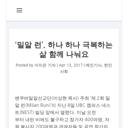
‘밀알 런’, 하나 하나 극복하는
삶 함께 나눠요
Posted by
이지은 기자
|
Apr 13, 2017
|
메인기사
,
한인
사회
밴쿠버밀알선교단(이상현 목사) 주최 ‘제 2회 밀
알 런(Milan Run)’이 지난 8일 UBC 캠퍼스 네스
트(NEST) 빌딩 앞에서 열렸다. 이날 오전
부터 내린 비에도 불구하고 참가자 400여명, 자
원 봉사자 200여명과 관계자들 및 공연 참가자