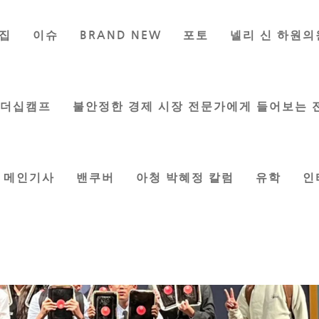
집
이슈
BRAND NEW
포토
넬리 신 하원의
대학교 디베이트 대회 참가 윤성민 고
등부팀 1등 수상
리더십캠프
불안정한 경제 시장 전문가에게 들어보는 
기자
|
Jun 14, 2023
|
교육
,
커뮤니티
,
한인사회
메인기사
밴쿠버
아청 박혜정 칼럼
유학
인