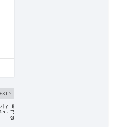
EXT
기 김대
eek 극
장