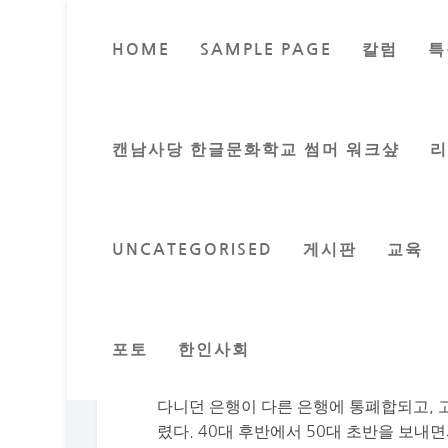
HOME
SAMPLE PAGE
칼럼
특
Posted by
밴쿠버 교
캔남사당 한글문화학교 썸머 워크샾
UNCATEGORISED
게시판
교육
눈이 부실듯한 금발, 카리브 해 심연처럼 
었다. 나는 영화 속에 있었다. ‘피서지에서
전 기억이 왜 이제서야 떠오르는지. 그건
포토
한인사회
래돈도 해변에 아주 아름답고 가격도 적당한
인생을 LA, 시애틀, 시카고, 또는 캐나다
다니던 은행이 다른 은행에 통폐합되고, 
렸다. 40대 후반에서 50대 초반을 보내