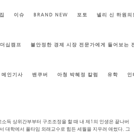
집
이슈
BRAND NEW
포토
넬리 신 하원의
래돈도의 추억
육신문 편집팀
|
Feb 15, 2018
|
문인칼럼
,
칼럼
리더십캠프
불안정한 경제 시장 전문가에게 들어보는 
메인기사
밴쿠버
아청 박혜정 칼럼
유학
인
푸른 눈동자. 틀림없이 그녀였다. 내 눈을 의심하지 않을 수 없
 생긴 일’에서 샌드라 디를 처음 본 트로이 도너휴였다. 수십 년
 분명 영화음악 때문이었다.
 카페가 하나 나왔다고 해서 가 본 것이 2002년 여름. 제2의
 밴쿠버 중 어디에서 보낼 것인가 확정하지 못한 때였다. IMF 때
고소득 상위간부부터 구조조정을 할 때 내 제1의 인생은 끝나버
면서 대학에서 풀타임 외래교수로 힘든 세월을 지우려 애썼다. 그