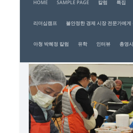
HOME
SAMPLE PAGE
칼럼
특집
리더십캠프
불안정한 경제 시장 전문가에게
김치 나
Posted by
밴쿠버 교육
아청 박혜정 칼럼
유학
인터뷰
총영