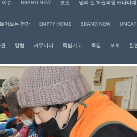
이슈
BRAND NEW
포토
넬리 신 하원의원 캐나다데
 들어보는 전망
EMPTY HOME
BRAND NEW
UNCAT
눔 축제에서 김장 해요
신문 편집팀
|
Nov 16, 2023
|
커뮤니티
,
한인사회
사관
칼럼
커뮤니티
특별기고
특집
포토
한