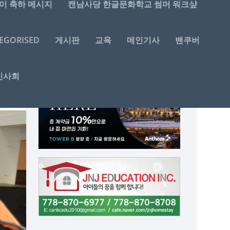
이 축하 메시지
캔남사당 한글문화학교 썸머 워크샾
EGORISED
게시판
교육
메인기사
밴쿠버
인사회