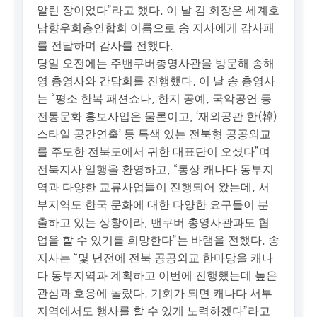
알린 장이었다”라고 했다. 이 날 김 회장은 세계호
남향우회총연합회 이름으로 송 지사에게 감사패
를 전달하며 감사를 전했다.
당일 오전에는 주밴쿠버총영사관을 방문해 송해
영 총영사와 간담회를 진행했다. 이 날 송 총영사
는 “평소 한복 패션쇼나, 한지 공예, 국악공연 등
전통문화 홍보사업은 물론이고, ‘재외공관 한(韓)
스타일 공간연출’ 등 특색 있는 전북형 공공외교
를 주도한 전북도에서 귀한 대표단이 오셨다”며
전북지사 일행을 환영하고, “통상 캐나다 동부지
역과 다양한 교류사업들이 진행되어 왔는데, 서
부지역도 한국 문화에 대한 다양한 요구들이 분
출하고 있는 상황이라, 밴쿠버 총영사관과도 협
업을 할 수 있기를 희망한다”는 바램을 전했다. 송
지사는 “몇 년전에 전북 공공외교 한마당을 캐나
다 동부지역과 계획하고 이번에 진행했는데 높은
관심과 호응에 놀랐다. 기회가 되면 캐나다 서부
지역에서도 행사를 할 수 있게 노력하겠다”라고