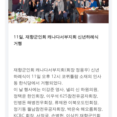
11일, 재향군인회 캐나다서부지회 신년하례식
거행
재향군인회 캐나다서부지회(회장 정용우) 신년
하례식이 11일 오후 12시 코퀴틀람 소재의 인사
동 한식당에서 거행되었다.
이 날 행사에는 이강준 영사, 넬리 신 하원의원,
정택운 한인회장, 이우석 625참전유공자회장,
민병돈 해병전우회장, 류제완 이북오도민회장,
정기동 월남참전유공자회장, 박은숙 해오름회장,
KCBC 회장, 서정국, 손병헌, 이상진 재향군인회