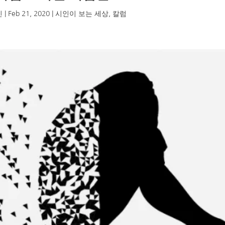
민
|
Feb 21, 2020
|
시인이 보는 세상
,
칼럼