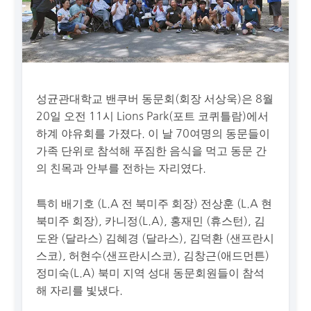
성균관대학교 밴쿠버 동문회(회장 서상욱)은 8월
20일 오전 11시 Lions Park(포트 코퀴틀람)에서
하계 야유회를 가졌다. 이 날 70여명의 동문들이
가족 단위로 참석해 푸짐한 음식을 먹고 동문 간
의 친목과 안부를 전하는 자리였다.
특히 배기호 (L.A 전 북미주 회장) 전상훈 (L.A 현
북미주 회장), 카니정(L.A), 홍재민 (휴스턴), 김
도완 (달라스) 김혜경 (달라스), 김덕환 (샌프란시
스코), 허현수(샌프란시스코), 김창근(애드먼튼)
정미숙(L.A) 북미 지역 성대 동문회원들이 참석
해 자리를 빛냈다.