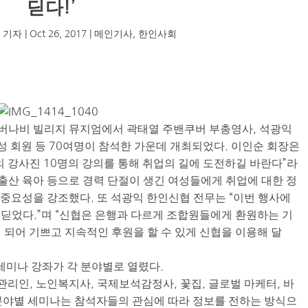
딛다!’
 기자
|
Oct 26, 2017
|
메인기사
,
한인사회
 버나비 빌리지 뮤지엄에서 곽태열 주밴쿠버 부총영사, 석광익
성 회원 등 70여명이 참석한 가운데 개최되었다. 이인순 회장은
의 강사진 10명의 강의를 통해 취업의 길에 도전하길 바란다”라
“출산 육아 등으로 경력 단절이 생긴 여성들에게 취업에 대한 정
 중요성을 강조했다. 또 석광익 한인신협 전무는 “이번 행사에
딛었다.”며 “신협은 은행과 다르게 조합원들에게 환원하는 기
 되어 기쁘고 지속적인 후원을 할 수 있게 신협을 이용해 달
세미나 강좌가 각 분야별로 열렸다.
리인, 노인복지사, 국제보석감정사, 꽃집, 글로벌 마케터, 바
 분야별 세미나는 참석자들의 관심에 따라 정보를 전하는 방식으