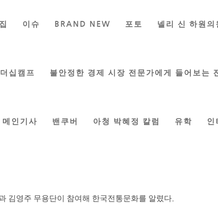
집
이슈
BRAND NEW
포토
넬리 신 하원의
이 다문화 행사 개최
은 기자
|
Sep 27, 2019
|
게시판
,
한인사회
리더십캠프
불안정한 경제 시장 전문가에게 들어보는 
메인기사
밴쿠버
아청 박혜정 칼럼
유학
인
용단 참여
문화행사가 지난 20일 오후 6시 버나비 본저 레크리에이션 센터
으로 마이크
 앤디 첸 대만 경제문화부 부장, 장민우 서울시의회 홍보대사가
과 김영주 무용단이 참여해 한국전통문화를 알렸다.