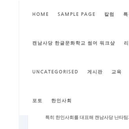
HOME
SAMPLE PAGE
칼럼
특
추석맞
Posted by
이지
캔남사당 한글문화학교 썸머 워크샾
UNCATEGORISED
게시판
교육
앤 캉 주의원 주관, 캔남사당, 김영주 무
BC 주의회 다문화위원회 주최로 추석 다
열렸다, 이 날 행사는 앤 캉 주의원 주관
포토
한인사회
헐리 버나비시장, 피터 줄리엔 하원의원,
참석했다.
특히 한인사회를 대표해 캔남사당 난타팀