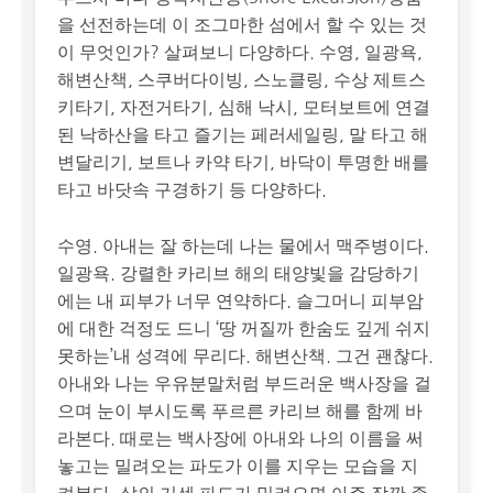
을 선전하는데 이 조그마한 섬에서 할 수 있는 것
이 무엇인가? 살펴보니 다양하다. 수영, 일광욕,
해변산책, 스쿠버다이빙, 스노클링, 수상 제트스
키타기, 자전거타기, 심해 낙시, 모터보트에 연결
된 낙하산을 타고 즐기는 페러세일링, 말 타고 해
변달리기, 보트나 카약 타기, 바닥이 투명한 배를
타고 바닷속 구경하기 등 다양하다.
수영. 아내는 잘 하는데 나는 물에서 맥주병이다.
일광욕. 강렬한 카리브 해의 태양빛을 감당하기
에는 내 피부가 너무 연약하다. 슬그머니 피부암
에 대한 걱정도 드니 ‘땅 꺼질까 한숨도 깊게 쉬지
못하는’내 성격에 무리다. 해변산책. 그건 괜찮다.
아내와 나는 우유분말처럼 부드러운 백사장을 걸
으며 눈이 부시도록 푸르른 카리브 해를 함께 바
라본다. 때로는 백사장에 아내와 나의 이름을 써
놓고는 밀려오는 파도가 이를 지우는 모습을 지
켜본다. 삶의 거센 파도가 밀려오면 아주 잠깐 존