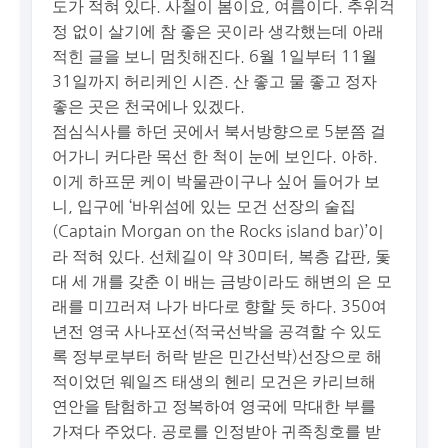
도가 적혀 있다. 사철이 봄이요, 여름이다. 추위걱
정 없이 살기에 참 좋은 곳이라 생각했는데 아래
적힌 글을 보니 멈칫해진다. 6월 1일부터 11월
31일까지 허리케인 시즌. 산 좋고 물 좋고 정자
좋은 곳은 천국에나 있겠다.
점심식사를 하던 곳에서 북서방향으로 5분쯤 걸
어가니 커다란 목선 한 척이 눈에 보인다. 아하.
이게 하프문 케이 박물관이구나 싶어 들어가 보
니, 입구에 ‘바위섬에 있는 모건 선장의 술집
(Captain Morgan on the Rocks island bar)’이
라 적혀 있다. 선체길이 약 30미터, 복층 갑판, 돛
대 세 개를 갖춘 이 배는 금방이라도 해변의 은 모
래를 미끄러져 나가 바다로 향할 듯 하다. 350여
년전 영국 사나포선(적국선박을 공격할 수 있도
록 정부로부터 허락 받은 민간선박)선장으로 해
적이었던 웨일즈 태생의 헨리 모건은 카리브해
연안을 탐험하고 정복하여 영국에 막대한 부를
가져다 주었다. 공로를 인정받아 귀족칭호를 받