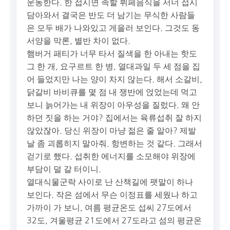
운동한다. 한 접시면 족할 뷔페음식을 서너 접시
담아와서 결국은 반도 더 남기는 무식한 사람들
은 모두 배가 나와있고 게을러 보인다. 그것도 동
서양을 막론, 별반 차이 없다.
햄버거 패티가 너무 타서 질색을 한 아내는 핫도
그 한 개, 요구르트 한 병, 열대과일 두 세 점을 집
어 들었지만 나는 양이 차지 않는다. 해서 소갈비,
닭갈비 바비큐를 몇 점 내 쟁반에 얹었는데 먹고
보니 늙어가는 내 위장이 아우성을 질렀다. 왜 안
하던 짓을 하는 거야? 집에서는 육류섭취 잘 하지
않았잖아. 당신 위장이 마냥 젊은 줄 알아? 제발
날 좀 괴롭히지 말아줘. 항변하는 것 같다. 그래서
걷기로 했다. 섭취한 에너지를 소모해야 위장에
부담이 덜 갈 터이니.
열대식물군락 사이로 난 산책길에 팻말이 하나
보인다. 작은 섬에서 무슨 이정표를 세웠나 하고
가까이 가 보니, 여름 평균온도 섭씨 27도에서
32도, 겨울평균 21도에서 27도라고 섬의 평균온