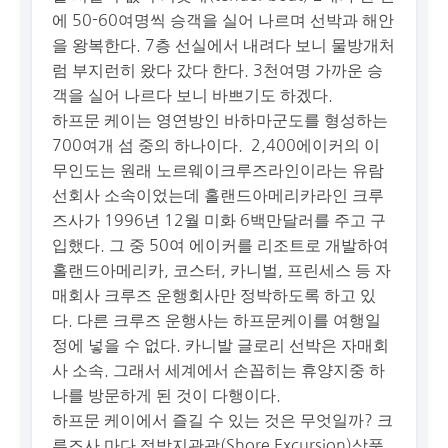
에 50-60여명씩 승객을 실어 나르며 선박과 해안
을 왕복한다. 7층 선실에서 내려다 보니 물방개처
럼 부지런히 왔다 갔다 한다. 3천여명 가까운 승
객을 실어 나르다 보니 바쁘기도 하겠다.
하프문 케이는 영연방인 바하마군도를 형성하는
700여개 섬 중의 하나이다. 2,400에이커의 이
무인도는 원래 노르웨이크루즈라인이라는 유람
선회사 소속이었는데 홀랜드아메리카라인 크루
즈사가 1996년 12월 미화 6백만달러를 주고 구
입했다. 그 중 50여 에이커를 리조트로 개발하여
홀랜드아메리카, 코스터, 카니벌, 프린세스 등 자
매회사 크루즈 운행회사만 정박하도록 하고 있
다. 다른 크루즈 운행사는 하프문케이를 여행일
정에 넣을 수 없다. 카니발 글로리 선박은 자매회
사 소속. 그래서 세계에서 손꼽히는 휴양지중 하
나를 방문하게 된 것이 다행이다.
하프문 케이에서 즐길 수 있는 것은 무엇일까? 크
루즈사 마다 정박지관광(Shore Excursion)상품