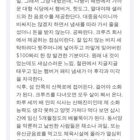
일. 그래서 그냥 내렸는데, 다행이 해변에서 가까
운 대형 식당에서 햄버거, 핫도그, 열대야채 샐러
드와 찬 음료수를 제공한단다. 대중음식이니까
비싸지는 않겠지 하면서 냄새를 따라 가서 줄을
섰더니 돈을 받지 않는다. 공짜란다. 크루즈 회사
에서 제공하는 점심이란다. 잘 입지 않는 바지 세
탁하려다 뒷주머니에 넣어두고 까맣게 잊어버린
$100짜리 한 장 발견한 기분이다. 원래 내 것이
었는데도 새삼스러운 느낌. 철판에서 지글지글
태우고 있는 햄버거 패티 냄새가 더 후각과 미각
을 자극한다.
식후, 섬 안쪽의 산책로에 접어든다. 걸어야 소화
가 된다. 크루즈를 다녀오면 모두 살이 쪄서 온다.
하루 세끼 배 안의 식사는 산해진미인데 제 소화
능력도 생각 못하고 양껏 가져다 먹다 보면 삽시
간에 임신 5개월정도의 배불뚝이가 된다. 동서양
을 막론하고 날씬한 사람들은 채소나 과일, 또는
유산균음료를 먹고도 체육시설에 올라가 열심히