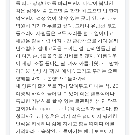
를 떠나 망망대해를 바라보면서 나날이 봄날인
작은 섬에서 술 고프면 술 한잔, 배고프면 밥 한끼
먹으면서 걱정 없이 살 수 있는 곳이 있다면 나도
영원히 거기 머무르고 싶다. 그러나 유람선 뱃고
동소리에 사람들은 모두 자리를 털고 일어나고,
해변은 썰물처럼 빠져나간 관광객으로 하여 을씨
년스럽다. 절대고독을 느끼는 섬. 관리인들만 남
아 다음 손님들을 맞을 차비를 하겠지. ‘아름다운
이 세상, 소풍 끝나는 날. 가서 아름다웠다고 말하
리라(천상병 시 ‘귀천’ 에서)’. 그리고 우리는 오랜
항해를 마치고 본향으로 돌아가리.
내 영혼의 즐거움을 잠시 맡겨두고 떠나는 섬. 20
여명의 하객이 들어갈 수 있어 작은 결혼식이나
특별한 기념식을 할 수 있는 로맨틱한 섬 안 작은
교회(Bahamian Church)의 종소리가 울린다. 환
청일까? 그대 영혼은 여기 작은 쉼터에서 평안한
안식을 취하리니 삶에 지치고 힘들 때마다 이를
기억하라고 속삭인다. 돌아가는 텐더 보트에서