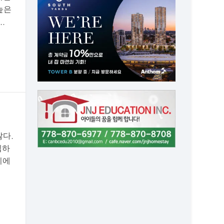
 높은
.
않다.
입하
기에