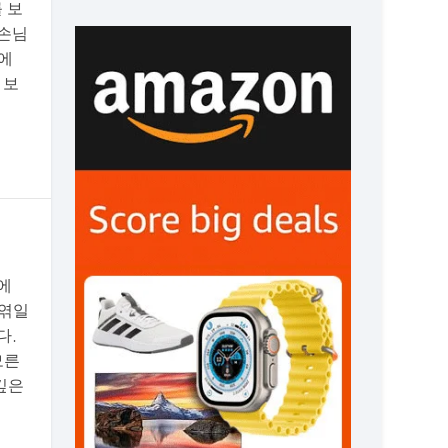
 보
대손님
임에
 보
에
 엮일
다.
모른
깊은