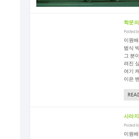
학문의
Posted 
이원배
범식 
그 분이
려진 
여기 
이은 밴
REA
사라지
Posted 
이원배