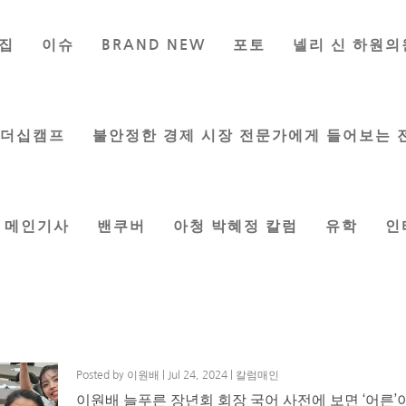
집
이슈
BRAND NEW
포토
넬리 신 하원의
리더십캠프
불안정한 경제 시장 전문가에게 들어보는 
메인기사
밴쿠버
아청 박혜정 칼럼
유학
인
<밴쿠버 시사 칼럼 2> 어른의 길
Posted by
이원배
|
Jul 24, 2024
|
칼럼매인
이원배 늘푸른 장년회 회장 국어 사전에 보면 ‘어른’