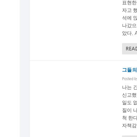
표현한
자고 
석에 앉
나갔으
았다. A
REA
그들의 
Posted 
나는 
신고했
일도 
질이 
척 한
자책감에