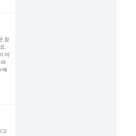
은 장
요.
이 어
따라
수에
라고