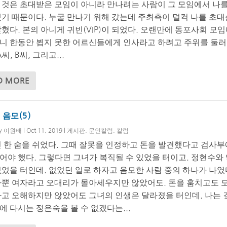
 것은 초대받은 모임이 아니라 만나려는 사람이 그 모임에서 나를
했기 때문이다. 누굴 만나기 위해 갔는데 주최측이 덜컥 나를 초
혔다. 본의 아니게 귀빈(VIP)이 되었다. 오랜만에 동포사회 모
니 한동안 뵙지 못한 어르신들에게 인사라고 하려고 주위를 둘러
씨, B씨, 그리고...
D MORE
음모(5)
by
이원배
|
Oct 11, 2019
|
게시판
,
문인칼럼
,
칼럼
긴 한 숨을 쉬었다. 그때 잘못을 인정하고 돈을 발견했다고 검사부
어야 했다. 그렇다면 그녀가 복직될 수 있었을 터이고. 정현수와
없었을 터인데. 없었던 일로 하자고 음모한 사람 중의 하나가 나였
나뿐 여자라고 오대리가 몰아세우지만 않았어도. 돈을 훔치고도 
다고 오해하지만 않았어도 그녀의 인생은 달라졌을 터인데. 나는 
 다시는 정은숙을 볼 수 없겠다는...