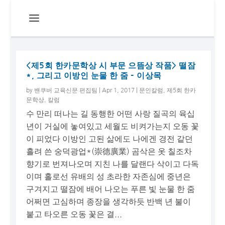
<제5회 한카문학상 시 부문 으뜸상 작품> 떨잠
*, 그리고 이방인 눈물 한 줌 – 이상목
by
밴쿠버 교육신문 편집팀
|
Apr 1, 2017
|
문인칼럼
,
제5회 한카
문학상
,
칼럼
수 만리 떠나는 길 동행한 어떤 사랑 질곡의 육십
년이 거실에 놓여있고 세월도 비켜가는지 오동 꽃
이 피었다 이방인 고된 삶에도 나에겐 경전 같던
흘려 쓴 숭덕광업*(崇德廣業) 곰삭은 옷 칠조차
향기로 번져나오며 지친 나를 달랜다 삭이고 다독
이며 홀로선 유배의 성 초라한 자존심에 중년은
구겨지고 떨잠에 배어 나오는 푸른 빛 눈물 한 줌
어쩌면 고심하며 종장을 생각하듯 반백 년 불이
붙고 타오른 오동 꽃은 결...