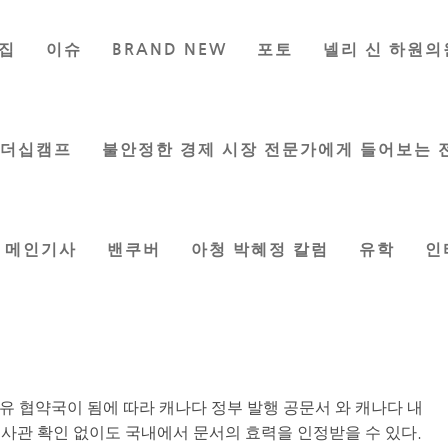
집
이슈
BRAND NEW
포토
넬리 신 하원의
서 영사관 확인 없이 간편하게
은 기자
|
Jan 10, 2024
|
밴쿠버
,
커뮤니티
리더십캠프
불안정한 경제 시장 전문가에게 들어보는 
메인기사
밴쿠버
아청 박혜정 칼럼
유학
인
공문서 및
유 협약국이 됨에 따라 캐나다 정부 발행 공문서 와 캐나다 내
사관 확인 없이도 국내에서 문서의 효력을 인정받을 수 있다.