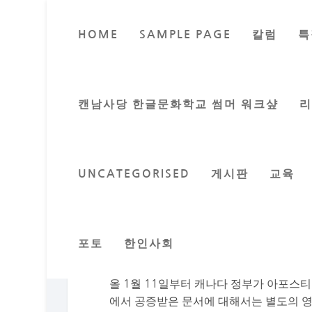
HOME
SAMPLE PAGE
칼럼
특
이제 캐나다 공문
Posted by
이지
캔남사당 한글문화학교 썸머 워크샾
UNCATEGORISED
게시판
교육
캐나다 아포스티유 발효에 따른 캐나다 
공증문서 확인 절차 변경
올 1월 11일 시행
포토
한인사회
올 1월 11일부터 캐나다 정부가 아포스티
에서 공증받은 문서에 대해서는 별도의 영