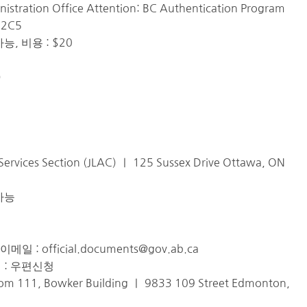
nistration Office Attention: BC Authentication Program
W 2C5
, 비용 : $20
)
 Services Section (JLAC) ㅣ 125 Sussex Drive Ottawa, ON
가능
rta이메일 :
official.documents@gov.ab.ca
법 : 우편신청
 Room 111, Bowker Building ㅣ 9833 109 Street Edmonton,