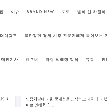
집
이슈
BRAND NEW
포토
넬리 신 하원의
리더십캠프
불안정한 경제 시장 전문가에게 들어보는 
메인기사
밴쿠버
아청 박혜정 칼럼
유학
인
상영
주정부 인종차별 반대 위한 문화분야에 지원
by
이지은 기자
|
Apr 10, 2024
|
게시판
,
밴쿠버
나
다양한 인종차별 반대 교육 및 예술 지향 코비드
J문화
믹으로 증가된 인종차별 문제가 급증하면서 주
단편영화
인종차별에 대한 문제성을 인식하고 대처에 나섰
이로 인해 B.C....