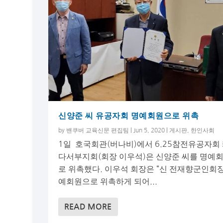
신양준 씨 유공자회 명예회원으로 위촉
by
밴쿠버 교육신문 편집팀
|
Jun 5, 2020
|
게시판
,
한인사회
1일 호국회관(버나비)에서 6.25참전유공자회
다서부지회(회장 이우석)은 신양준 씨를 명예
로 위촉했다. 이우석 회장은 “신 전재향군인회
예회원으로 위촉하게 되어...
READ MORE