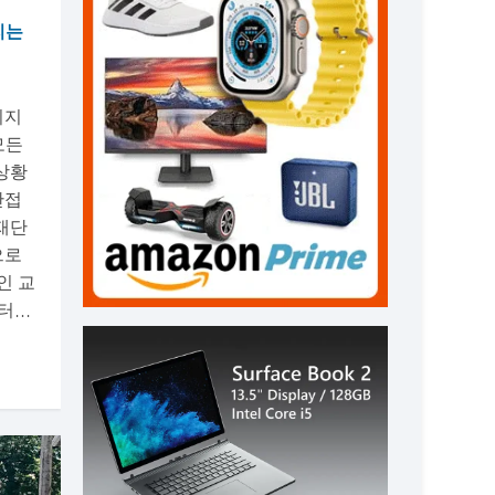
리는
이지
모든
상황
간접
재단
으로
인 교
...