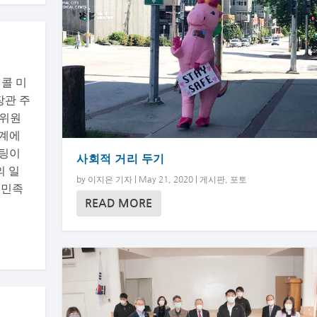
 콜 미
장관 주
문위원
아계에
미팅이
사회적 거리 두기
의 일
by
이지은 기자
|
May 21, 2020
|
게시판
,
포토
 민족
READ MORE