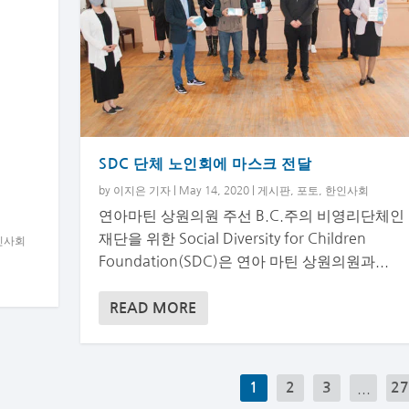
SDC 단체 노인회에 마스크 전달
by
이지은 기자
|
May 14, 2020
|
게시판
,
포토
,
한인사회
연아마틴 상원의원 주선 B.C.주의 비영리단체인
재단을 위한 Social Diversity for Children
인사회
Foundation(SDC)은 연아 마틴 상원의원과...
READ MORE
1
2
3
...
2