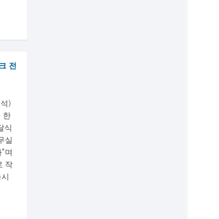
크 전
석)
 한
달식
무실
다”며
로 작
울시