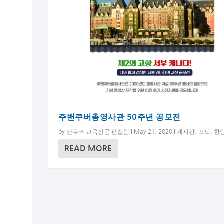
주밴쿠버총영사관 50주년 공모전
by
밴쿠버 교육신문 편집팀
|
May 21, 2020
|
게시판
,
포토
,
한
READ MORE