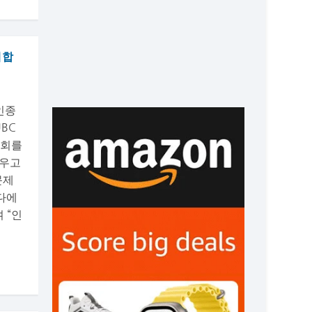
대합
인종
BC
구대회를
씨우고
문제
다에
 “인