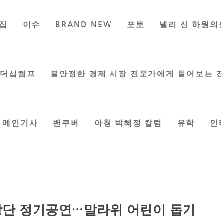
집
이슈
BRAND NEW
포토
넬리 신 하원의
리더십캠프
불안정한 경제 시장 전문가에게 들어보는 
메인기사
밴쿠버
아청 박혜정 칼럼
유학
인
창단 정기공연…말라위 어린이 돕기