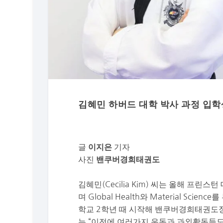
김혜민 하버드 대학 박사 과정 입
글
기자
이지은
사진
밴쿠버경희태권도
김혜민(Cecilia Kim) 씨는 올해 프린
며 Global Health와 Material S
학교 2학년 때 시작해 밴쿠버경희태권도장
는 “이전에 여러가지 운동과 과외활동들도