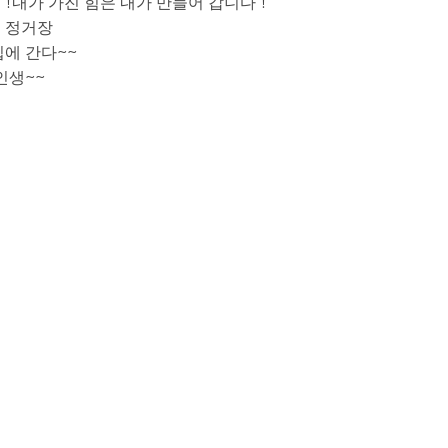
!내가 가진 힘은 내가 만들어 갑니다 !
홉 정거장
집에 간다~~
인생~~