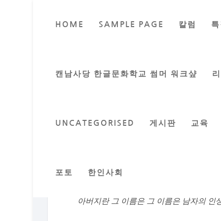
HOME
SAMPLE PAGE
칼럼
특
Posted by
한마
캔남사당 한글문화학교 썸머 워크샾
UNCATEGORISED
게시판
교육
유튜브에서 가요가 흘러 나온다.
‘어둑어둑 해질무렵 집으로 가는 길에
빌딩사이 지는 노을 가슴을 짠하게 하네
포토
한인사회
광화문 사거리서 봉천동 까지 전철 두번 
지친하루 눈을 감고 귀는 반뜨고 졸면서 집
아버지란 그 이름은 그 이름은 남자의 인생