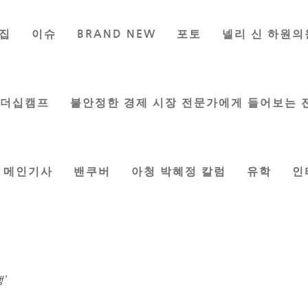
집
이슈
BRAND NEW
포토
넬리 신 하원의
남자의 인생
리아
|
May 7, 2021
|
희망을 이야기 하다
리더십캠프
불안정한 경제 시장 전문가에게 들어보는 
메인기사
밴쿠버
아청 박혜정 칼럼
유학
인
갈아 타고
에 간다.
’