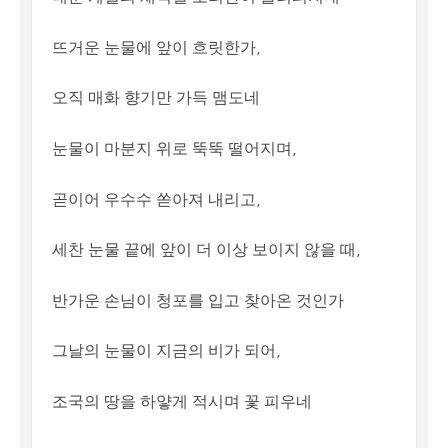
뜨거운 눈물에 앞이 흐릿한가,
오직 매화 향기만 가득 맴도네
눈물이 마분지 위로 뚝뚝 떨어지며,
곧이어 우수수 쏟아져 내리고,
세찬 눈물 끝에 앞이 더 이상 보이지 않을 때,
반가운 손님이 청포를 입고 찾아온 것인가
그날의 눈물이 지금의 비가 되어,
조국의 땅을 하얗게 적시며 꽃 피우네