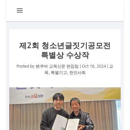
제2회 청소년글짓기공모전
특별상 수상작
Posted by
밴쿠버 교육신문 편집팀
|
Oct 16, 2024
|
교
육
,
특별기고
,
한인사회