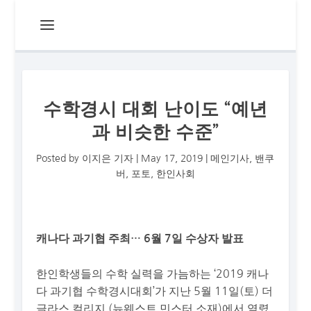
수학경시 대회 난이도 “예년
과 비슷한 수준”
Posted by
이지은 기자
|
May 17, 2019
|
메인기사
,
밴쿠
버
,
포토
,
한인사회
캐나다 과기협 주최… 6월 7일 수상자 발표
한인학생들의 수학 실력을 가늠하는 ‘2019 캐나
다 과기협 수학경시대회’가 지난 5월 11일(토) 더
글라스 컬리지 (뉴웨스트 민스터 소재)에서 열렸