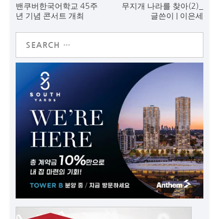
밴쿠버한국어학교 45주
무지개 나라를 찾아(2)_
년 기념 콘서트 개최
글쓴이 | 이은세