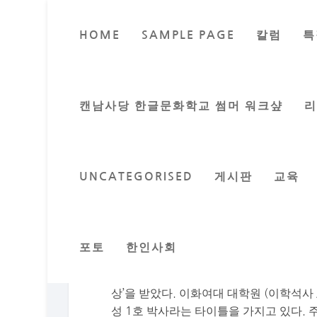
HOME
SAMPLE PAGE
칼럼
특
탈북자 이애란
Posted by
캔남사당 한글문화학교 썸머 워크샾
UNCATEGORISED
게시판
교육
미국 청년 윔비어 사망과 북한 해방
탈북여성 이애란 박사 초청 강연회가 오는 
는 이 날 ‘북한주민들에게는 밥보다 먼저 
북한에 수립하는 제2의 건국이다’ 라는 주제로
포토
한인사회
이애란 박사 초청 강의는 밴쿠버를 비롯하
위원회 품질감독원 (’84.1-’97.6)으로
상’을 받았다. 이화여대 대학원 (이학석사
성 1호 박사라는 타이틀을 가지고 있다. 