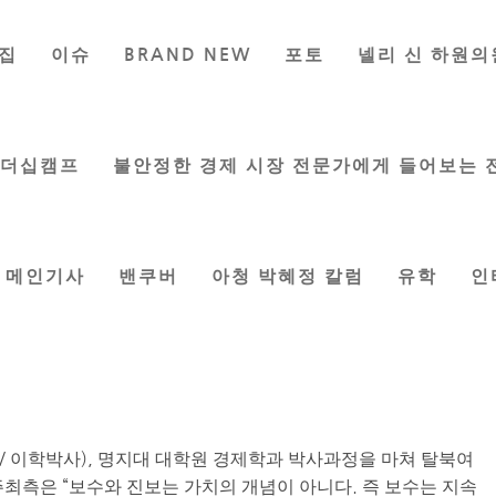
집
이슈
BRAND NEW
포토
넬리 신 하원의
 박사 초청 시국강연 열린다
이지은 기자
|
Jul 21, 2017
|
한인사회
리더십캠프
불안정한 경제 시장 전문가에게 들어보는 
메인기사
밴쿠버
아청 박혜정 칼럼
유학
인
24일(월) 오후 2시 밴쿠버 한인회관에서 열린다. 이애란 박사
자유와 인권이 필요하다’ 와 ‘통일은 자유 민주 시장경제체제를
 강연할 예정이다. Save Korea Foundation 주최로 열리는
여 북미 전체에서 진행된다. 이애란 박사는 북한 국가과학기술
 활동하던 중 탈북하였고 2010년 미국무부 ‘용기있는 국제 여성
 / 이학박사), 명지대 대학원 경제학과 박사과정을 마쳐 탈북여
주최측은 “보수와 진보는 가치의 개념이 아니다. 즉 보수는 지속