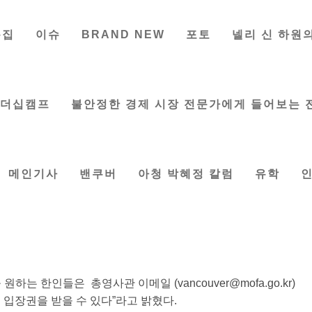
특집
이슈
BRAND NEW
포토
넬리 신 하원
 영화 신청해서 무료로 보러가자
 기자
|
Mar 22, 2018
|
메인기사
,
한인사회
리더십캠프
불안정한 경제 시장 전문가에게 들어보는 
메인기사
밴쿠버
아청 박혜정 칼럼
유학
니비시 후원으로 “아일라(Ayla)” 영화 상영회가 28. (수)
극장(Michael J Fox Thea tre)에서 열린다. 이 영화는 터키
이 감독, 이이트 큘알프 각본, 배우 이스마일 하즈오울루 와 한
5전쟁 당시 참전했던 터키군인과 한국인 고아 소녀간의 우정과 사
실화를 바탕으로 제작되었다. 터키 정식 90회 아카데미 시상
 영화제 관객상, 남아공 케이프타운 국제 영화제에서 편집상을
 원하는 한인들은 총영사관 이메일 (
vancouver@mofa.go.kr
)
 입장권을 받을 수 있다”라고 밝혔다.