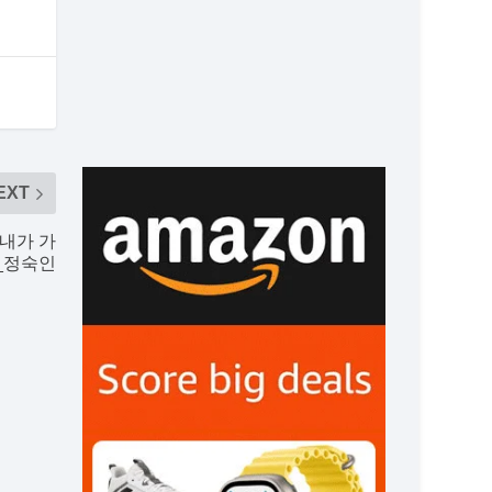
EXT
내가 가
_정숙인