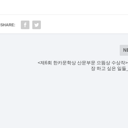
SHARE:
N
<제6회 한카문학상 산문부문 으뜸상 수상작>
장 하고 싶은 일들