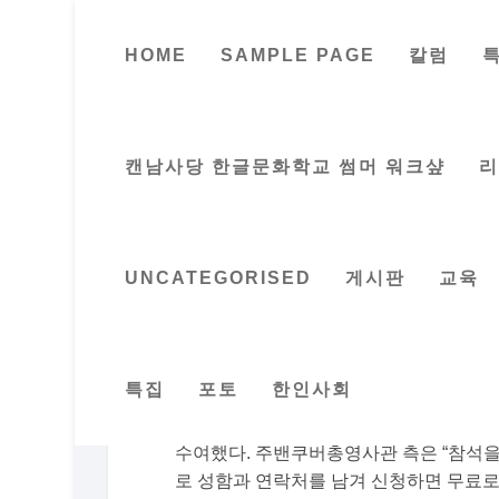
HOME
SAMPLE PAGE
칼럼
아일라(AYLA)
Posted by
이지은
캔남사당 한글문화학교 썸머 워크샾
UNCATEGORISED
게시판
교육
주밴쿠버총영사관과 터키총영사관 공동주최, 버
오후 17시 30분, 버나비 소재 마이클 제이폭스 
에서 작년 10월에 개봉된 영화로 잔 울카
국 아역 배우 김설 주연이다. 특히 6.2
특집
포토
한인사회
랑을 그린 영화로 한국전쟁 당시 있었던 
식 출품작, 미국에서 개최된 아시안 국제
수여했다. 주밴쿠버총영사관 측은 “참석을
로 성함과 연락처를 남겨 신청하면 무료로