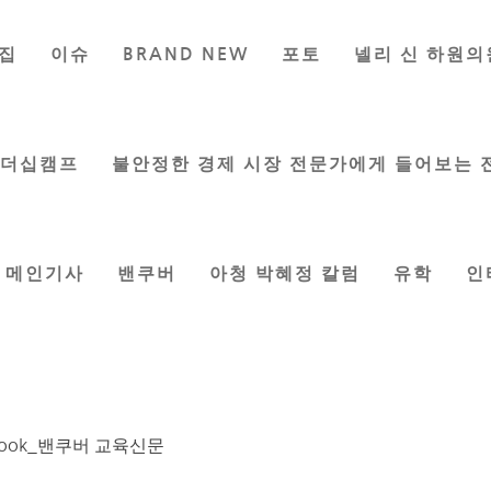
집
이슈
BRAND NEW
포토
넬리 신 하원의
다 최초! 정통 누룽지 백숙
지은 기자
|
Jun 23, 2017
|
Brand New
리더십캠프
불안정한 경제 시장 전문가에게 들어보는 
메인기사
밴쿠버
아청 박혜정 칼럼
유학
인
표가 캐나다 최초로 정통 누룽지 닭백숙과 오리백숙을 선보인다.
를 준비했다. 무더운 여름 한국 정통의 보양식인 누룽지 백숙
406 Conway Ave. Burnaby www.hanok.ca