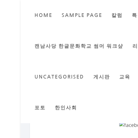
HOME
SAMPLE PAGE
칼럼
특
한옥, 캐나
Posted by
이
캔남사당 한글문화학교 썸머 워크샾
UNCATEGORISED
게시판
교육
요리업계 30년 정통의 한옥의 이명순 대
이명순 한옥대표는 “오랜시간 정성껏 요리
으로 건강하시길 바란다”라고 말했다.
TEL) 778.990.9851, 604.438.1896 /
7
포토
한인사회