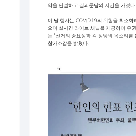
약을
연설하고
질의문답의
시간을
가졌다
이 날 행사는
COVID19
의
위험을
최소화
으며 실시간
라이브
채널을
제공하여
유
는
“
선거의 중요성과 각 정당의 목소리를 
참가소감을 밝혔다.