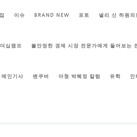
집
이슈
BRAND NEW
포토
넬리 신 하원의
리더십캠프
불안정한 경제 시장 전문가에게 들어보는 
메인기사
밴쿠버
아청 박혜정 칼럼
유학
인