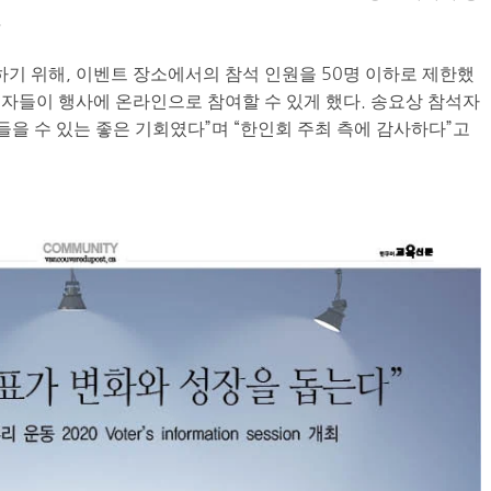
.
하기
위해
,
이벤트
장소에서의
참석
인원을
50
명
이하로
제한했
권자들이
행사에
온라인으로
참여할
수 있게 했다.
송요상
참석자
들을 수 있는 좋은 기회였다
”
며
“
한인회 주최 측에 감사하다
”
고