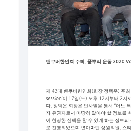
밴쿠버한인회 주최, 풀뿌리 운동 2020 Voter’s
제
43
대
밴쿠버한인회
(
회장
정택운
)
주최
session’
이
17
일
(
토
)
오후
12
시부터
2
시
다.
정택운
회장은 인사말을 통해
“
어느
자
유권자로서
마땅히
알아야
할
정보를
이
현명한
선택을
할
수
있게
하는
정보의
로 진행되었으며
연아마틴
상원의원,
스티