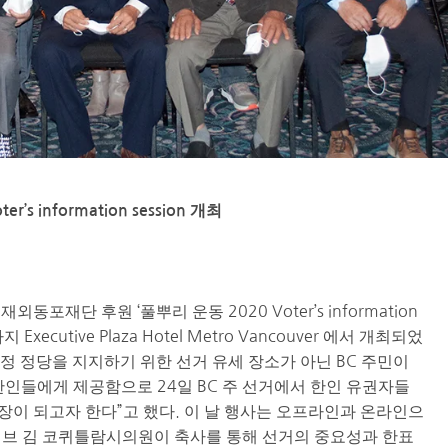
 information session 개최
재외동포재단
후원
‘
풀뿌리
운동
2020 Voter’s information
까지
Executive Plaza Hotel Metro Vancouver
에서
개최
되었
특정
정당을
지지하기
위한
선거
유세
장소가
아닌
BC
주민이
한인들에게
제공함으로
24
일
BC
주
선거에서
한인
유권자들
장이
되고자
한다
”
고
했다.
이 날 행사는 오프라인과 온라인으
브 김
코퀴틀람시의원이
축사를 통해 선거의
중요성과
한표