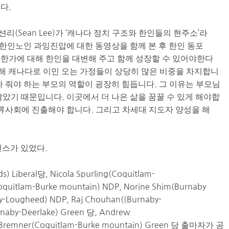
다.
션리
(Sean Lee)
가
‘
캐나다
정치
구조와
한인들의
현주소
’
라
 한인노인 과잉진압에 대한 동영상을 함께 본 후
한인
동포
요한가에
대해
한인을
대변해
주고
함께
성장할
수
있어야한다
해
캐나다로
이민
오는
가정들이
상당히
많은
비중을
차지합니
아
줘야
하는
부모의
역할이
굉장히
힘듭니다
.
그
이유는
부모님
않았기
때문입니다
.
이곳에서
더
나은
삶을
꿈
꿀
수
있게
해야합
류사회에
진출해야
합니다
.
그리고
차세대
지도자
양성을
해
댄스가
있었다
.
) Liberal
당
,
Nicola Spurling(Coquitlam-
oquitlam-
B
urke mountain)
NDP
, Norine Shim(Burnaby
y-
Lougheed)
NDP
, Raj Chouhan((Burnaby-
naby-
D
eerlake
)
G
reen
당
,
Andrew
Bremner
(Coquitlam-
B
urke mountain)
G
reen
당
출마자
가
공