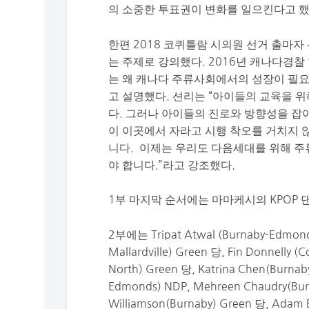
의
소중한 투표권이 변화를
일으킨다고
했
한편
2018
코퀴틀람
시의원
선거
출마자
는
주제로
강의했다.
2016
년 캐나다경찰
는
왜
캐나다
주류사회에서의
성장이
필
고
설명했다
.
션리는
“
아이들의
교육을
위
다
.
그러나
아이들의
진로와
방향성을
잡
이
이곳에서
자라고
시행
착오를
거치지
니다
.
이제는
우리도
다음세대를
위해
주
야
합니다
.
”
라고
강조했다
.
1
부
마지막
순서에는
마마케시의
KPOP
2
부에는
Tripat
Atwal (
Burnaby-
Edmonds
Mallardville
)
G
reen
당
,
F
in Donnelly
(C
North)
G
reen
당
, Katrina Chen(Burnab
Edmonds)
NDP
,
Mehreen
Chaudry(Bur
Williamson(Burnaby)
G
reen
당
,
Adam