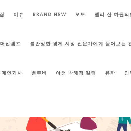
집
이슈
BRAND NEW
포토
넬리 신 하원의
날 기념 온라인 시화전 작품 공모
y
이지은 기자
|
Sep 29, 2022
|
교육
리더십캠프
불안정한 경제 시장 전문가에게 들어보는 
메인기사
밴쿠버
아청 박혜정 칼럼
유학
인