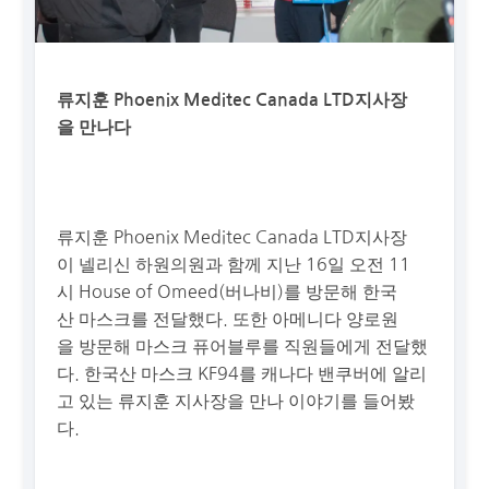
류지훈
Phoenix
Meditec
Canada LTD
지사장
을
만나다
류지훈
Phoenix
Meditec
Canada LTD
지사장
이
넬리신
하원의원과
함께
지난
16
일
오전
11
시
H
ouse of
Omeed
(
버나비
)
를
방문해
한국
산
마스크를
전달했다
.
또한
아메니다
양로원
을
방문해
마스크
퓨어블루
를
직원들에게
전달했
다
.
한국산
마스크
KF94
를
캐나다
밴쿠버에
알리
고
있는
류지훈
지사장을
만나
이야기를
들어봤
다
.