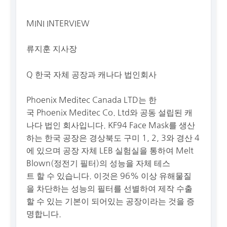
M
INI INTERVIEW
류지훈
지사장
Q
한국
자체
공장과
캐나다
법인회사
P
hoenix
Meditec
Canada LTD
는
한
국
Phoenix
Meditec
Co. Ltd
와
공동
설립된
캐
나다
법인
회사입니다
.
KF94 Face Mask
를
생산
하는
한국
공장은
경상북도
구미
1, 2, 3
와
경산
4
에
있으며
공장
자체
LEB
실험실을
통하여
Melt
Blown(
정전기
필터
)
의
성능을
자체
테스
트
할
수
있습니다
.
이것은
96%
이상
유해물질
을
차단하는
성능의
필터를
선별하여
제작
수출
할
수
있는
기본이
되어있는
공장이라는
것을
증
명합니다
.