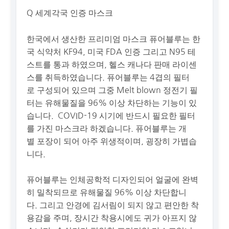
Q
세계각국
인증
마스크
한국에서
생산
한
프리미엄
마스크
퓨어블루는
한
국
식약처
KF94
,
미국
FDA
인증
그리고
N95
테
스트를
통과
하였으며
,
헬스
캐나다
판매
라이센
스를
취득하였
습니다
.
퓨어블루는
4
겹의
필터
로
구성되어
있으며
그중
Melt blown
정전기
필
터는
유해물질을
96%
이상
차단하는
기능이
있
습
니다
.
C
OVID-19
시기에
반드시
필요한
필터
를
가진
마스크
라
하겠습니다
.
퓨어블루는
개
별
포장이
되어
아주
위생적이며
,
굉장히
가볍습
니다
.
퓨어블루는
인체공학적
디자인
되어
얼굴에
완벽
히
밀착되
므로
유해물질
96%
이
상
차단
합
니
다
.
그리고
안경에
김서림이
되지
않
고
편안한
착
용감
을
주며
,
장시간
착용시
에도
귀가
아프지
않