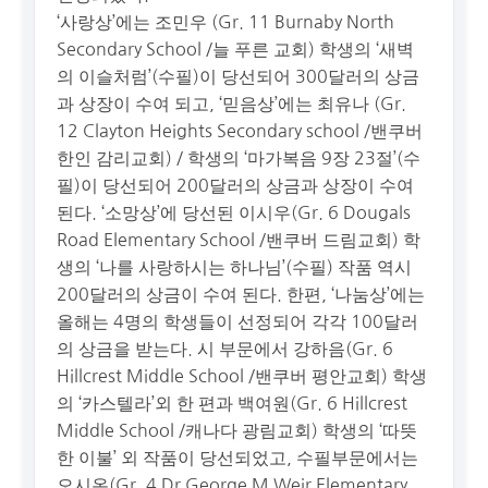
‘사랑상’에는 조민우 (Gr. 11 Burnaby North
Secondary School /늘 푸른 교회) 학생의 ‘새벽
의 이슬처럼’(수필)이 당선되어 300달러의 상금
과 상장이 수여 되고, ‘믿음상’에는 최유나 (Gr.
12 Clayton Heights Secondary school /밴쿠버
한인 감리교회) / 학생의 ‘마가복음 9장 23절’(수
필)이 당선되어 200달러의 상금과 상장이 수여
된다. ‘소망상’에 당선된 이시우(Gr. 6 Dougals
Road Elementary School /밴쿠버 드림교회) 학
생의 ‘나를 사랑하시는 하나님’(수필) 작품 역시
200달러의 상금이 수여 된다. 한편, ‘나눔상’에는
올해는 4명의 학생들이 선정되어 각각 100달러
의 상금을 받는다. 시 부문에서 강하음(Gr. 6
Hillcrest Middle School /밴쿠버 평안교회) 학생
의 ‘카스텔라’외 한 편과 백여원(Gr. 6 Hillcrest
Middle School /캐나다 광림교회) 학생의 ‘따뜻
한 이불’ 외 작품이 당선되었고, 수필부문에서는
오시온(Gr. 4 Dr George M Weir Elementary