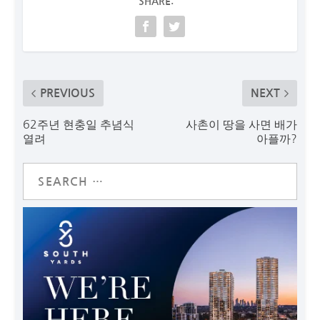
SHARE:
PREVIOUS
NEXT
62주년 현충일 추념식
사촌이 땅을 사면 배가
열려
아플까?