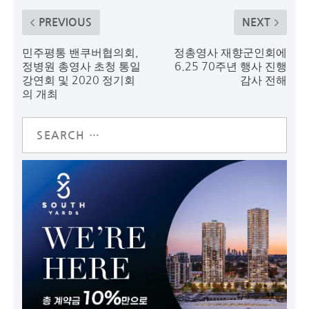
PREVIOUS
NEXT
민주평통 밴쿠버협의회,
정총영사 재향군인회에
정병원 총영사 초청 통일
6.25 70주년 행사 진행
강연회 및 2020 정기회
감사 전해
의 개최