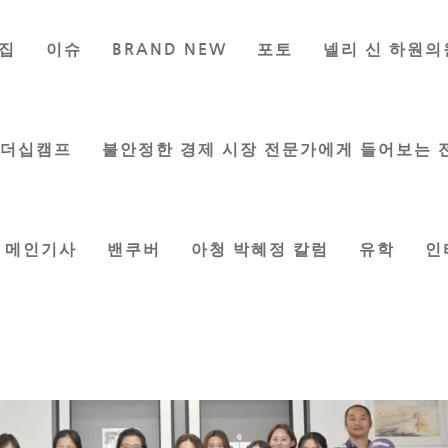
집
이슈
BRAND NEW
포토
넬리 신 하원의
국어학교 교사 연수 실시
|
Aug 24, 2023
|
메인기사
,
커뮤니티
,
한인사회
리더십캠프
불안정한 경제 시장 전문가에게 들어보는 
메인기사
밴쿠버
아청 박혜정 칼럼
유학
인