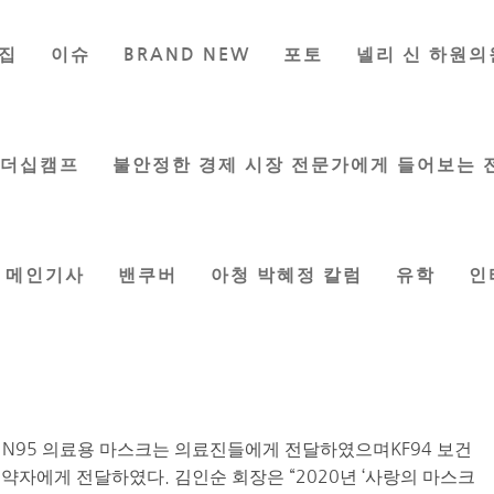
집
이슈
BRAND NEW
포토
넬리 신 하원의
랑의 마스크 나누기’
이지은 기자
|
Sep 24, 2020
|
한인사회
리더십캠프
불안정한 경제 시장 전문가에게 들어보는 
메인기사
밴쿠버
아청 박혜정 칼럼
유학
인
크 기부
스크 나누기’ 행사를 통해 한인사회와 의료기관에 마스크를 기
관의 도움으로 한국정부 공적마스크 N95(1,000장)
다. N95 의료용 마스크는 의료진들에게 전달하였으며KF94 보건
약자에게 전달하였다. 김인순 회장은 “2020년 ‘사랑의 마스크