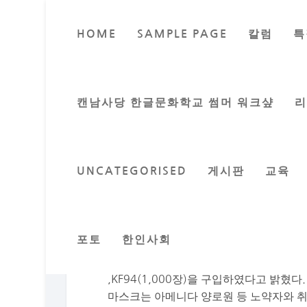
HOME
SAMPLE PAGE
칼럼
특
‘사
Posted by
캔남사당 한글문화학교 썸머 워크샾
UNCATEGORISED
게시판
교육
무궁화여성회 한인사회, 의료기관에 마스
포토
한인사회
무궁화여성회(회장 김인순)는 ‘사랑의 마
부했다. 무궁화여성회 측은 주밴쿠버총영사
,KF94(1,000장)을 구입하였다고 밝혔
마스크는 아메니다 양로원 등 노약자와 취