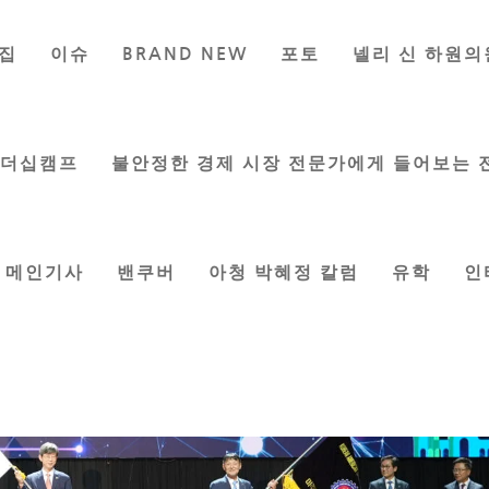
집
이슈
BRAND NEW
포토
넬리 신 하원의
 동맹과 함께, 더 큰 우리로’
신문 편집팀
|
Nov 1, 2023
|
커뮤니티
,
한인사회
리더십캠프
불안정한 경제 시장 전문가에게 들어보는 
메인기사
밴쿠버
아청 박혜정 칼럼
유학
인