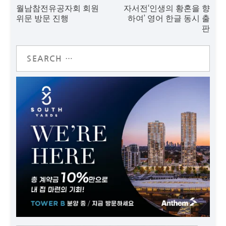
월남참전유공자회 회원
자서전‘인생의 황혼을 향
위문 방문 진행
하여’ 영어 한글 동시 출
판