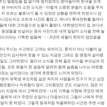
 주신 말씀임을 잘 알기에 염치없게도 받아들이며 한국을 오게
 된 아버지의 소천 소식은…이렇게 소중한 분들이 도움을 주지
 지 모르는 불효녀가 될 수 있었던 상황을 면하게 하였으니 감
 지나갔는지도 모르게 시간은 흘렀고, 캐나다 휴대전화를 들여다
사람들에 대한 고마움으로 눈물이 흘렀다. 대학생인우리 집 코디네
 동생들을 보살피는 등의 사진으로 내게 일일이 소식을 전해 놓
내드리라는 기특한 말들에……,8년의 세월이 헛되지 않았음을
갖다 주시는 수고에도 고개는 숙여지고, 혼자가 아닌 더불어 살
인지 감사하며 웃을 수 있는 지금은 그래도 참 괜찮게 살아왔
3일도 그러하였다. 멀리서 소식을 전해 들은 아이들 부모님과 친
인들, 모든 분들이 한 걸음에 달려와 함께 슬픔을 나누는 따뜻함
치있는 삶이었다는 생각에 흐뭇함도 느끼게 되었다.
대부분의 유학생 부모처럼 같은 처지의 사람들과 친구가 되고 싶었
는 평온함이나 자유함이 많이 그리웠었던 것도 사실이다. 많은 아
들이 지금에 와서 고백하건데…나와 가족을 지탱해 주었던 매개
이들에게 내가 주었던 손길이나 마음보다도 그들이 나에게 주었
리 알지 못 하였다. 그렇게 핑계처럼 억울해하던 시간은 주변 사람