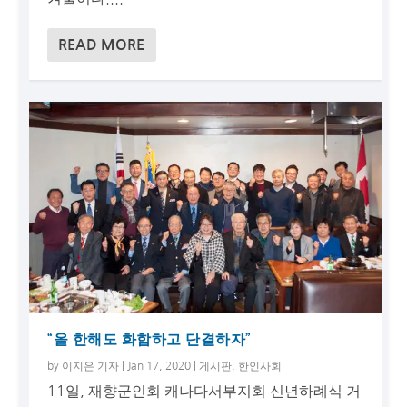
READ MORE
“올 한해도 화합하고 단결하자”
by
이지은 기자
|
Jan 17, 2020
|
게시판
,
한인사회
11일, 재향군인회 캐나다서부지회 신년하례식 거