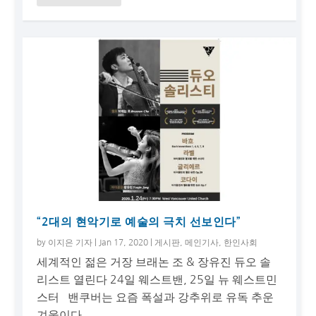
“2대의 현악기로 예술의 극치 선보인다”
by
이지은 기자
|
Jan 17, 2020
|
게시판
,
메인기사
,
한인사회
세계적인 젊은 거장 브래논 조 & 장유진 듀오 솔
리스트 열린다 24일 웨스트밴, 25일 뉴 웨스트민
스터 밴쿠버는 요즘 폭설과 강추위로 유독 추운
겨울이다....