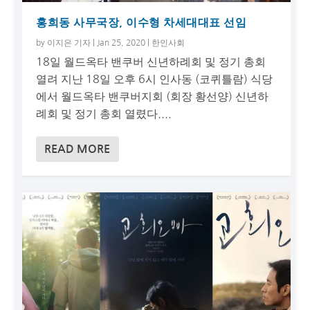
홍희동 사무국장, 이수형 차세대대표 선임
by
이지은 기자
|
Jan 25, 2020
|
한인사회
18일 월드옥타 밴쿠버 신년하례회 및 정기 총회
열려 지난 18일 오후 6시 인사동 (코퀴틀람) 식당
에서 월드옥타 밴쿠버지회 (회장 황선양) 신년하
례회 및 정기 총회 열렸다....
READ MORE