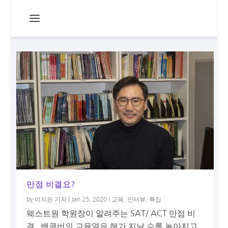
만점 비결요?
by
이지은 기자
|
Jan 25, 2020
|
교육
,
인터뷰
,
특집
웨스트원 학원장이 알려주는 SAT/ ACT 만점 비
결 밴쿠버의 교육열은 해가 지날 수록 높아지고