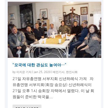
“모국에 대한 관심도 높여야…”
by
이지은 기자
|
Jan 25, 2020
|
메인기사
,
한인사회
21일 자유총연맹 서부지회 신년하례식 가져 자
유총연맹 서부지회(회장 송요상) 신년하례식이
21일 오후 1시 송회장 자택에서 열렸다. 이 날 회
원들이 준비한 떡국을...